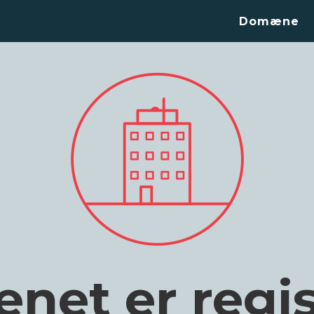
Domæne
et er regis